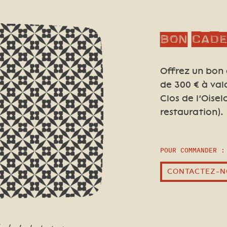
Bon cad
Offrez un bon
de 300
€ à val
Clos de l’Oise
restauration).
POUR COMMANDER :
CONTACTEZ-N