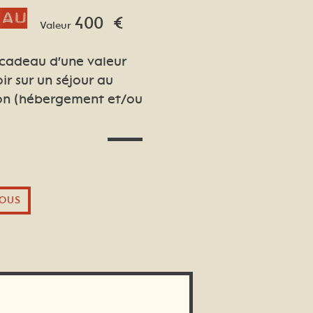
eau
400
€
Valeur
 cadeau d'une valeur
oir sur un séjour au
lon (hébergement et/ou
OUS