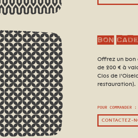
Bon cad
Offrez un bon
de 200
€ à val
Clos de l’Oise
restauration).
POUR COMMANDER :
CONTACTEZ-N