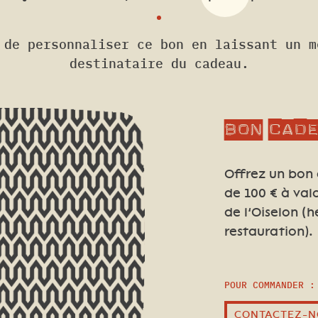
 de personnaliser ce bon en laissant un 
destinataire du cadeau.
Bon cad
Offrez un bon
de 100
€ à valo
de l’Oiselon 
restauration).
POUR COMMANDER :
CONTACTEZ-N