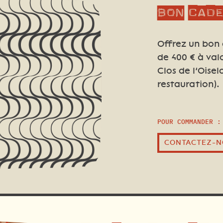
Bon cad
Offrez un bon
de 400
€ à val
Clos de l’Oise
restauration).
POUR COMMANDER :
CONTACTEZ-N