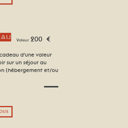
eau
200
€
Valeur
 cadeau d'une valeur
oir sur un séjour au
lon (hébergement et/ou
OUS