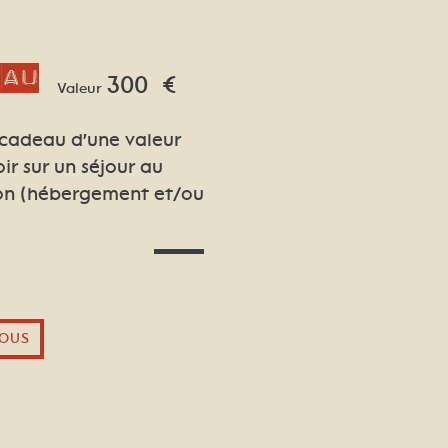
eau
300
€
Valeur
 cadeau d'une valeur
oir sur un séjour au
lon (hébergement et/ou
OUS