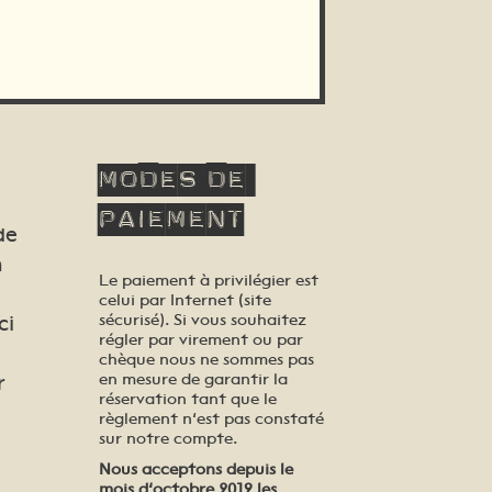
Modes
de
paiement
de
n
Le paiement à privilégier est
celui par Internet (site
sécurisé). Si vous souhaitez
ci
régler par virement ou par
chèque nous ne sommes pas
en mesure de garantir la
r
réservation tant que le
règlement n’est pas constaté
sur notre compte.
Nous acceptons depuis le
mois d’octobre 2019 les