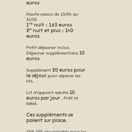
euros
Haute saison du 15/04 au
14/10
re
1
nuit : 165 euros
e
2
nuit et plus : 140
euros
Petit déjeuner inclus.
10
Déjeuner supplémentaire
euros
.
20 euros pour
Supplément
le séjour
pour séparer les
lits.
10
Lit d’appoint adulte
euros par jour
. Prêt lit
bébé.
Ces suppléments se
paient sur place.
TVA 10% récupérable pour les