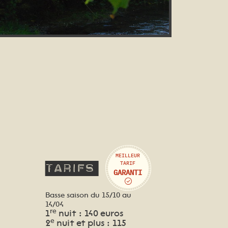
MEILLEUR
Tarifs
TARIF
GARANTI
Basse saison du 15/10 au
14/04
re
1
nuit : 140 euros
e
2
nuit et plus : 115