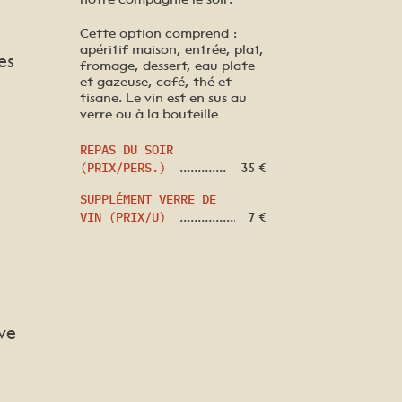
Cette option comprend :
apéritif maison, entrée, plat,
es
fromage, dessert, eau plate
et gazeuse, café, thé et
tisane. Le vin est en sus au
verre ou à la bouteille
REPAS DU SOIR
(PRIX/PERS.)
35
€
SUPPLÉMENT VERRE DE
VIN (PRIX/U)
7
€
ve